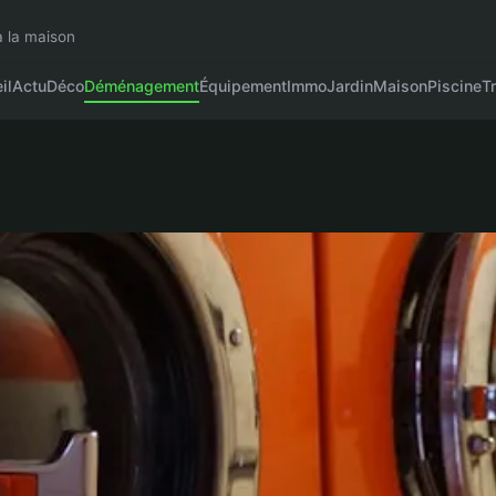
à la maison
il
Actu
Déco
Déménagement
Équipement
Immo
Jardin
Maison
Piscine
T