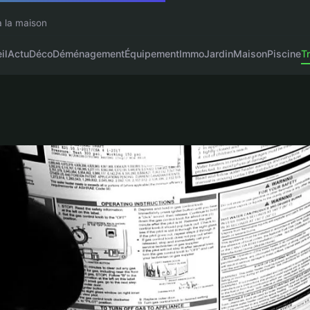
à la maison
il
Actu
Déco
Déménagement
Équipement
Immo
Jardin
Maison
Piscine
T