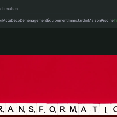
à la maison
il
Actu
Déco
Déménagement
Équipement
Immo
Jardin
Maison
Piscine
T