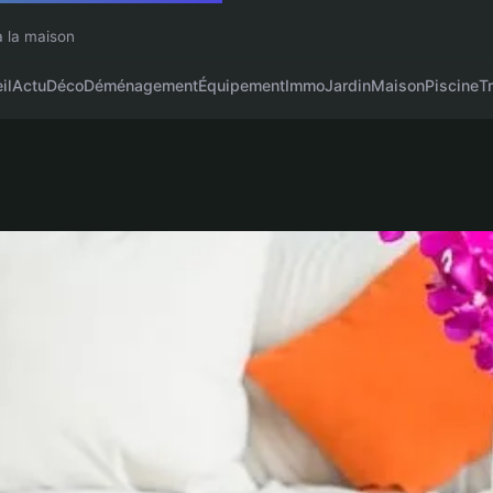
à la maison
il
Actu
Déco
Déménagement
Équipement
Immo
Jardin
Maison
Piscine
T