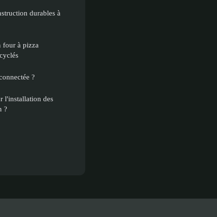
struction durables à
 four à pizza
ecyclés
connectée ?
 l'installation des
n ?