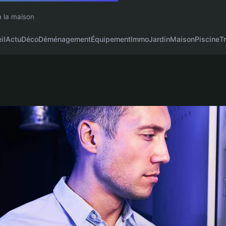
à la maison
il
Actu
Déco
Déménagement
Équipement
Immo
Jardin
Maison
Piscine
T